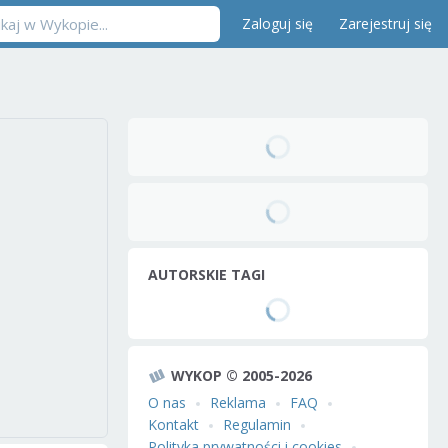
Zaloguj się
Zarejestruj się
AUTORSKIE TAGI
WYKOP © 2005-2026
O nas
Reklama
FAQ
Kontakt
Regulamin
Polityka prywatności i cookies