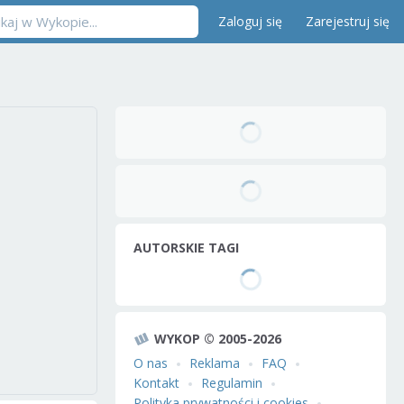
Zaloguj się
Zarejestruj się
AUTORSKIE TAGI
WYKOP © 2005-2026
O nas
Reklama
FAQ
Kontakt
Regulamin
Polityka prywatności i cookies