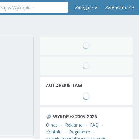
Zaloguj się
Zarejestruj się
AUTORSKIE TAGI
WYKOP © 2005-2026
O nas
Reklama
FAQ
Kontakt
Regulamin
Polityka prywatności i cookies