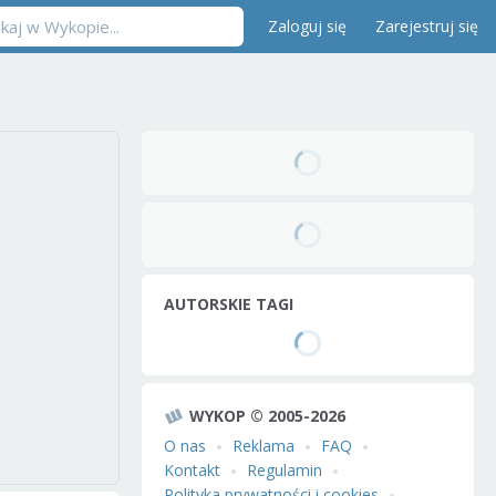
Zaloguj się
Zarejestruj się
AUTORSKIE TAGI
WYKOP © 2005-2026
O nas
Reklama
FAQ
Kontakt
Regulamin
Polityka prywatności i cookies