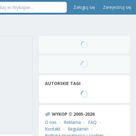
Zaloguj się
Zarejestruj się
AUTORSKIE TAGI
WYKOP © 2005-2026
O nas
Reklama
FAQ
Kontakt
Regulamin
Polityka prywatności i cookies