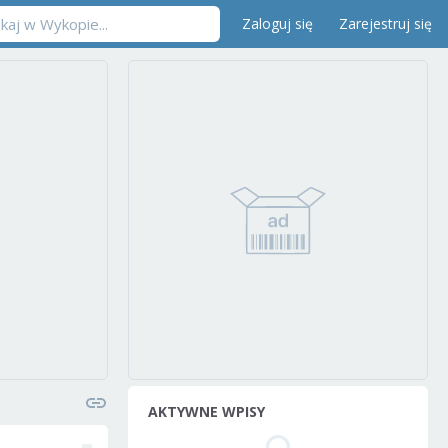
Zaloguj się
Zarejestruj się
AKTYWNE WPISY