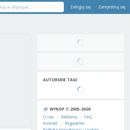
Zaloguj się
Zarejestruj się
AUTORSKIE TAGI
WYKOP © 2005-2026
O nas
Reklama
FAQ
Kontakt
Regulamin
Polityka prywatności i cookies