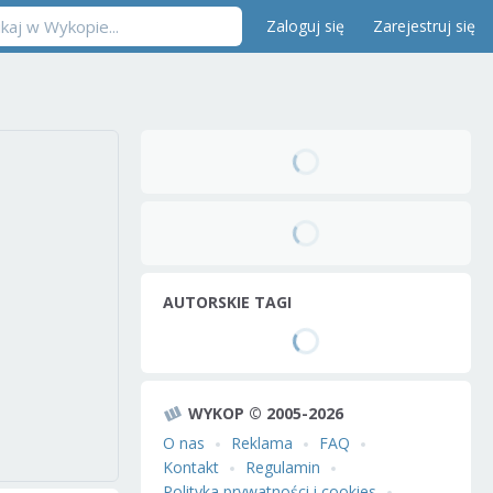
Zaloguj się
Zarejestruj się
AUTORSKIE TAGI
WYKOP © 2005-2026
O nas
Reklama
FAQ
Kontakt
Regulamin
Polityka prywatności i cookies