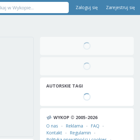
Zaloguj się
Zarejestruj się
AUTORSKIE TAGI
WYKOP © 2005-2026
O nas
Reklama
FAQ
Kontakt
Regulamin
Polityka prywatności i cookies