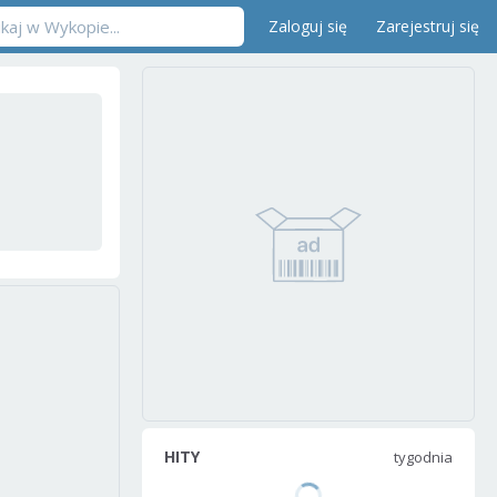
Zaloguj się
Zarejestruj się
HITY
tygodnia