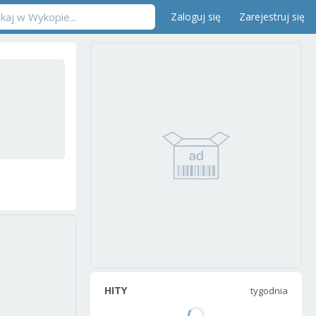
Zaloguj się
Zarejestruj się
HITY
tygodnia