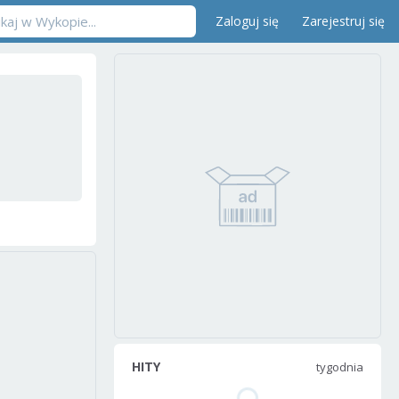
Zaloguj się
Zarejestruj się
HITY
tygodnia