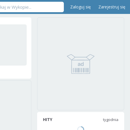
Zaloguj się
Zarejestruj się
HITY
tygodnia