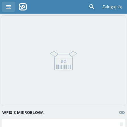
Zaloguj się
WPIS Z MIKROBLOGA