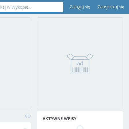
Zaloguj się
Zarejestruj się
AKTYWNE WPISY