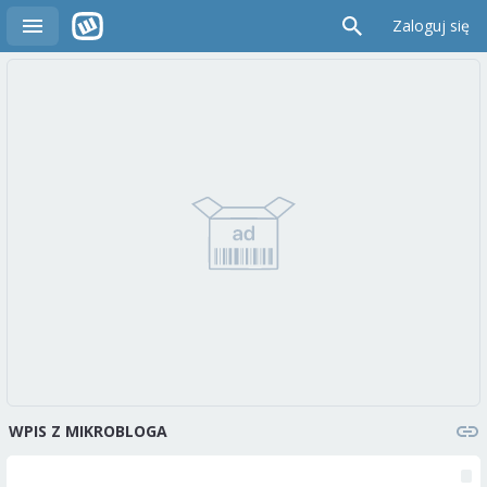
Zaloguj się
WPIS Z MIKROBLOGA