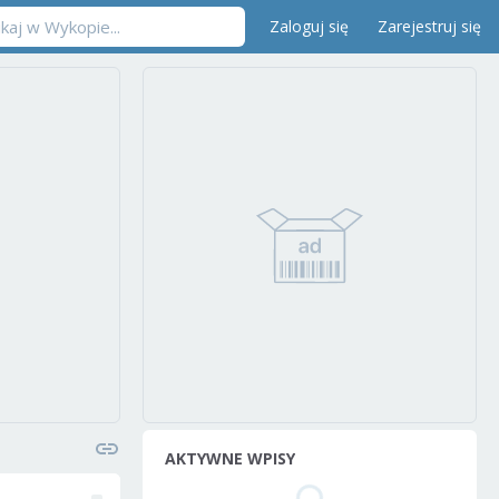
Zaloguj się
Zarejestruj się
AKTYWNE WPISY