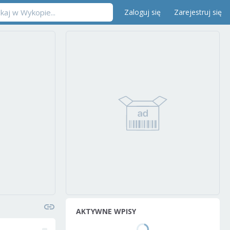
Zaloguj się
Zarejestruj się
AKTYWNE WPISY