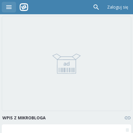
Zaloguj się
WPIS Z MIKROBLOGA