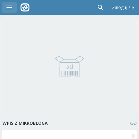
Zaloguj się
WPIS Z MIKROBLOGA