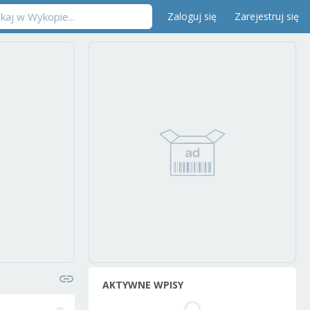
Zaloguj się
Zarejestruj się
AKTYWNE WPISY