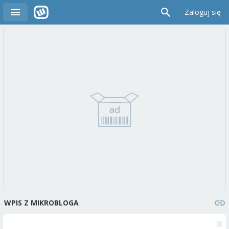
Zaloguj się
WPIS Z MIKROBLOGA