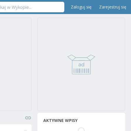
Zaloguj się
Zarejestruj się
AKTYWNE WPISY