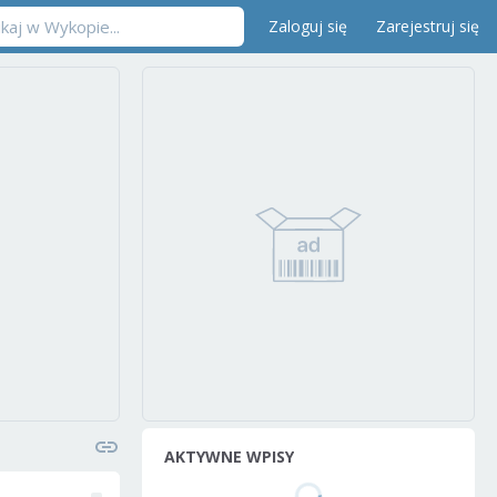
Zaloguj się
Zarejestruj się
AKTYWNE WPISY