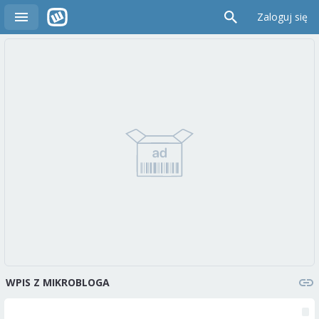
Zaloguj się
WPIS Z MIKROBLOGA