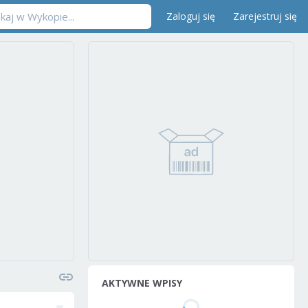
Zaloguj się
Zarejestruj się
AKTYWNE WPISY