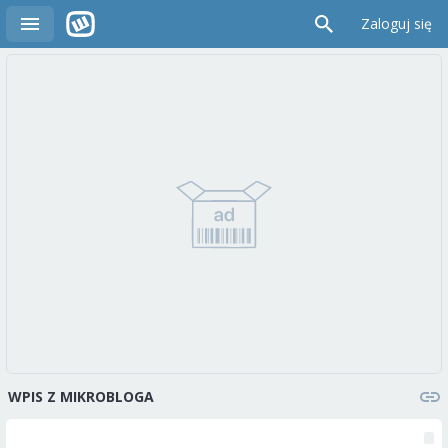
Zaloguj się
WPIS Z MIKROBLOGA