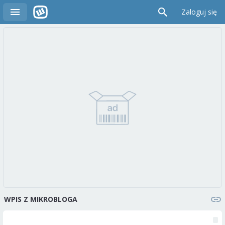
Zaloguj się
WPIS Z MIKROBLOGA