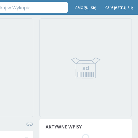
Zaloguj się
Zarejestruj się
AKTYWNE WPISY