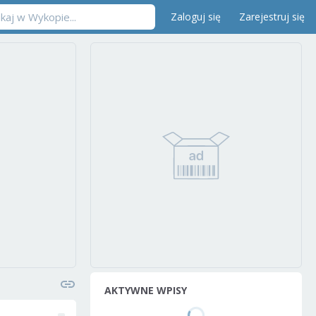
Zaloguj się
Zarejestruj się
AKTYWNE WPISY