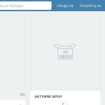
Zaloguj się
Zarejestruj się
AKTYWNE WPISY