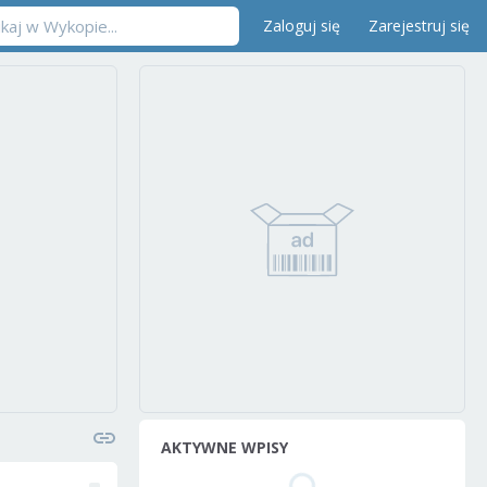
Zaloguj się
Zarejestruj się
AKTYWNE WPISY