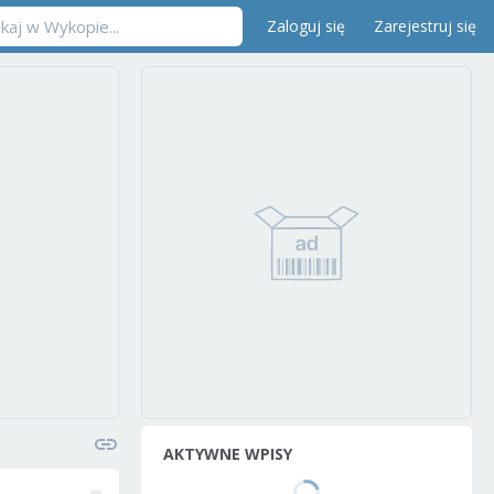
Zaloguj się
Zarejestruj się
AKTYWNE WPISY