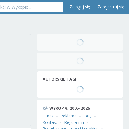
Zaloguj się
Zarejestruj się
AUTORSKIE TAGI
WYKOP © 2005-2026
O nas
Reklama
FAQ
Kontakt
Regulamin
Polityka prywatności i cookies