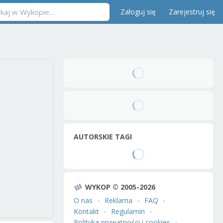
Zaloguj się
Zarejestruj się
AUTORSKIE TAGI
WYKOP © 2005-2026
O nas
Reklama
FAQ
Kontakt
Regulamin
Polityka prywatności i cookies