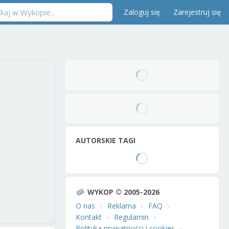
Zaloguj się
Zarejestruj się
AUTORSKIE TAGI
WYKOP © 2005-2026
O nas
Reklama
FAQ
Kontakt
Regulamin
Polityka prywatności i cookies