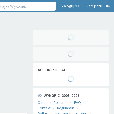
Zaloguj się
Zarejestruj się
AUTORSKIE TAGI
WYKOP © 2005-2026
O nas
Reklama
FAQ
Kontakt
Regulamin
Polityka prywatności i cookies