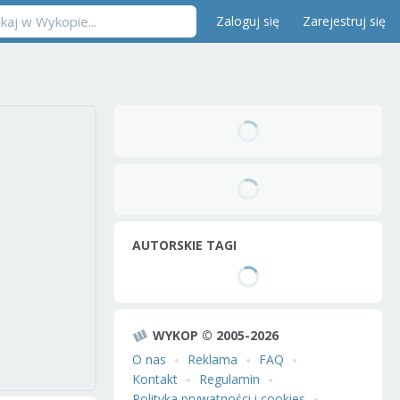
Zaloguj się
Zarejestruj się
AUTORSKIE TAGI
WYKOP © 2005-2026
O nas
Reklama
FAQ
Kontakt
Regulamin
Polityka prywatności i cookies