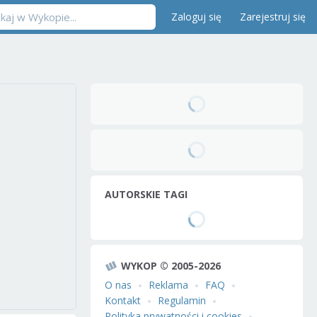
Zaloguj się
Zarejestruj się
AUTORSKIE TAGI
WYKOP © 2005-2026
O nas
Reklama
FAQ
Kontakt
Regulamin
Polityka prywatności i cookies