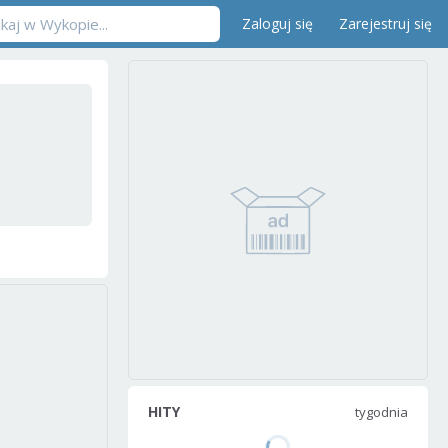
Zaloguj się
Zarejestruj się
HITY
tygodnia