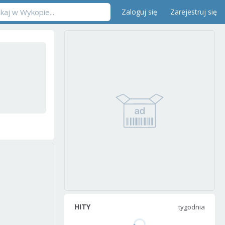
Zaloguj się
Zarejestruj się
HITY
tygodnia