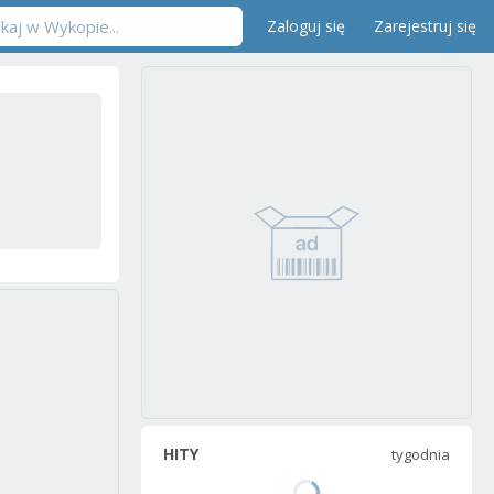
Zaloguj się
Zarejestruj się
HITY
tygodnia