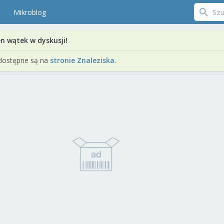
Mikroblog
en wątek w dyskusji!
dostępne są na
stronie Znaleziska
.