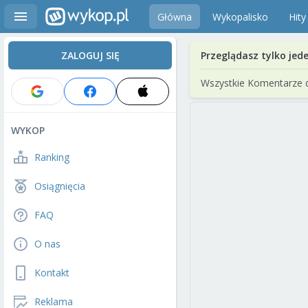
Główna
Wykopalisko
Hity
ZALOGUJ SIĘ
Przeglądasz tylko jed
Wszystkie Komentarze 
WYKOP
Ranking
Osiągnięcia
FAQ
O nas
Kontakt
Reklama