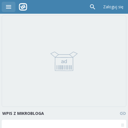
Zaloguj się
WPIS Z MIKROBLOGA