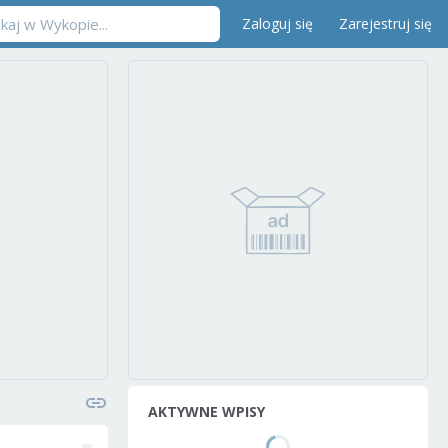
Zaloguj się
Zarejestruj się
AKTYWNE WPISY