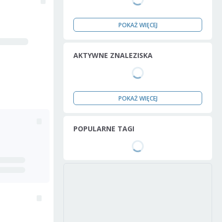
POKAŻ WIĘCEJ
AKTYWNE ZNALEZISKA
POKAŻ WIĘCEJ
POPULARNE TAGI