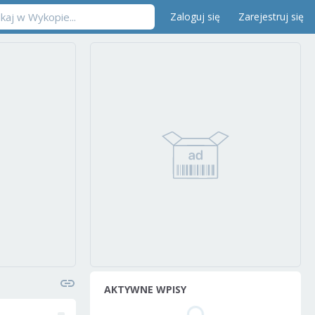
Zaloguj się
Zarejestruj się
AKTYWNE WPISY