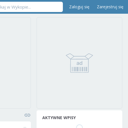
Zaloguj się
Zarejestruj się
AKTYWNE WPISY