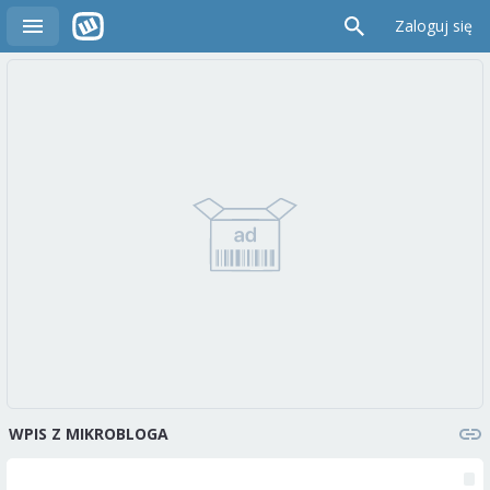
Zaloguj się
WPIS Z MIKROBLOGA