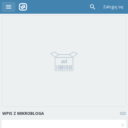
Zaloguj się
WPIS Z MIKROBLOGA