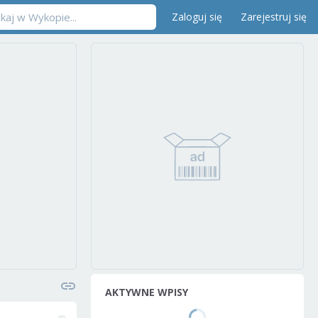
Zaloguj się
Zarejestruj się
AKTYWNE WPISY